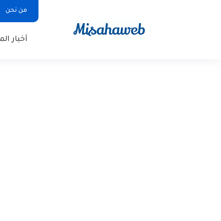
من نحن
أخبار ال