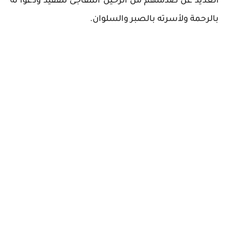
العديد عن صدمتهم من الرحيل المفاجئ للفقيد ودعوا له
بالرحمة ولأسرته بالصبر والسلوان.