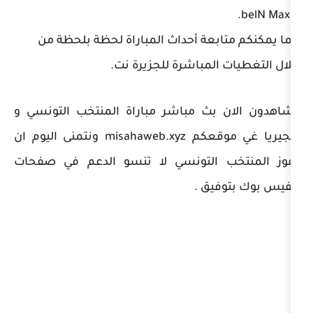
بعة أحداث المباراة لحظة بلحظة من
لمباشرة للجزيرة نت.
بث مباشر مباراة المنتخب التونسي و
نيجيريا غي موقعكم misahaweb.xyz ونتمنى اليوم ان
 التونسي لا تنسو الدعم في صفحات
يق .