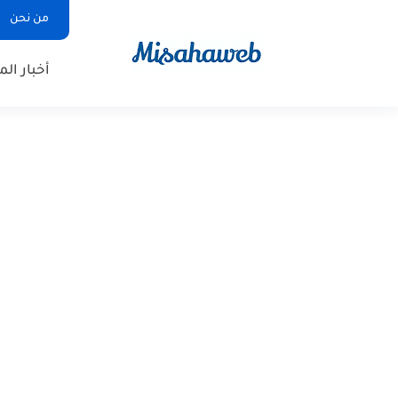
من نحن
أخبار ال