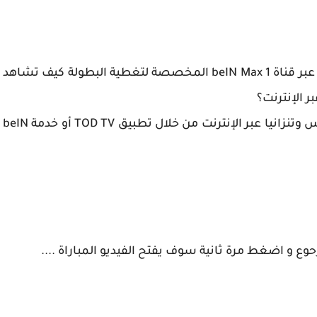
ومن المقرر أن تنقل الشبكة مباراة تونس وتنزانيا عبر قناة 1 beIN Max المخصصة لتغطية البطولة كيف تشاهد
يمكن للجماهير متابعة البث المباشر المباراة تونس وتنزانيا عبر الإنترنت من خلال تطبيق TOD TV أو خدمة beIN
وع و اضغط مرة ثانية سوف يفتح الفيديو المباراة ....