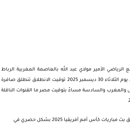
الرياضي الأمير مولاي عبد الله بالعاصمة المغربية الرباط
موعد المباراة موعد مباراة تونس وتنزانيا سيكون يوم الثلاثاء 30 ديسمبر 2025 توقيت الانطلاق تنطلق صافرة
 والمغرب والسادسة مساءً بتوقيت مصر ما القنوات الناقلة
تمتلك شبكة قنوات بي إن سبورتس القطرية حقوق بث مباريات كأس أمم أفريقيا 2025 بشكل حصري في