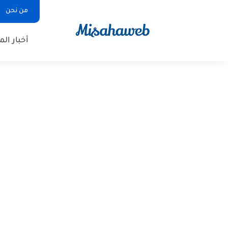
من نحن
أخبار ال