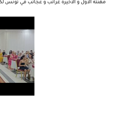
مهنته الاول و الاخيرة غرائب و عجائب في تونس لك