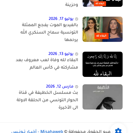
وحزينة
يوليو 17, 2026
بالفيديو الموت يفجع الممثلة
التونسية سماح السنكري الله
يرحمها
يوليو 13, 2026
البقاء لله وفاة لعب معروف بعد
مشاركته في كأس العالم
مارس 12, 2026
بث مسلسل الخطيفة في قناة
الحوار التونسي من الحلقة الاولة
الى الأخيرة
جميع الحقوق محفوظة ©
Misahaweb - أخبــار تــونــس