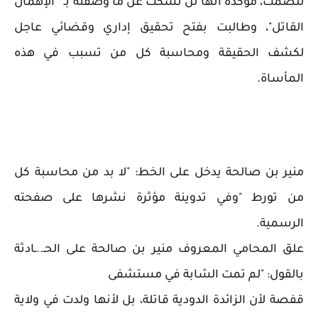
للصمت، مؤكدة أنها لن تسكت عن ما وصفته بـ " الإهمال
القاتل"، وطالبت بفتح تحقيق إداري وقضائي عاجل
لكشف الحقيقة ومحاسبة كل من تسبب في هذه
المأساة.
منير بن صالحة يدخل على الخط: "لا بد من محاسبة كل
من تورط "وفي تدوينة مؤثرة نشرها على صفحته
الرسمية.
علق المحامي المعروف منير بن صالحة على الحـ..ـادثة
بالقول: "لم تمت الشابة في مستشفى
قفصة لأن الزائدة الدودية قاتلة، بل لأنها ولدت في ولاية