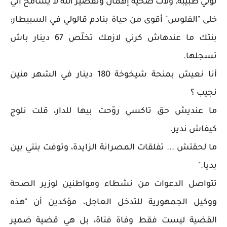
تولي طبيبة، ولات ضحيّة إهمال وتقصير الله لا يسامح الي
خلى "الفلوس" أقوى من حياة بنادم قالولي في السبيطار:
بنتك ما عندهاش كرني لازمك تخلّص 67 دينار باش
تسجلها.
أنا نعيش بمنحة شيخوخة 180 دينار في الشهر منين
نجيب ؟
ما عنديش حق تاكسي روّحت بيها للدار، قلت نلوج
كيفاش ندير.
ما لحقتش ... تفلقات المصرانة الزايدة، وتوفت بنتي بين
يديا."
تتواصل الدعوات من نشطاء ومواطنين لوزير الصحة
ووكيل الجمهورية للتدخل العاجل، مؤكدين أن "هذه
القضية ليست فقط وفاة فتاة، بل هي قضية ضمير