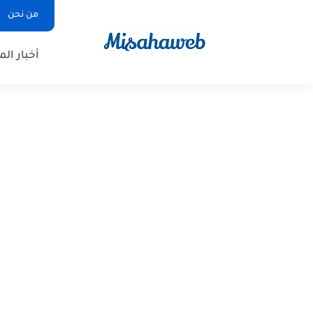
من نحن
أخبار ال