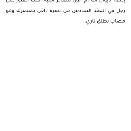
إذاعة "ديوان أف أم" فإن مصادر أمنية أكدت العثور على
رجل في العقد السادس من عمره داخل معصرته وهو
مصاب بطلق ناري.