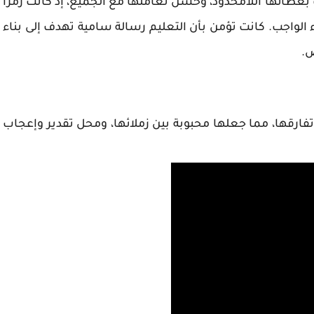
عطائها اللامحدود، وحسن تعاملها مع الجميع، إذ كانت رمزا
داء الواجب. كانت تؤمن بأن التعليم رسالة سامية تهدف إلى بناء
ص.
 تفارقها، مما جعلها محبوبة بين زملائها، ومحل تقدير وإعجاب