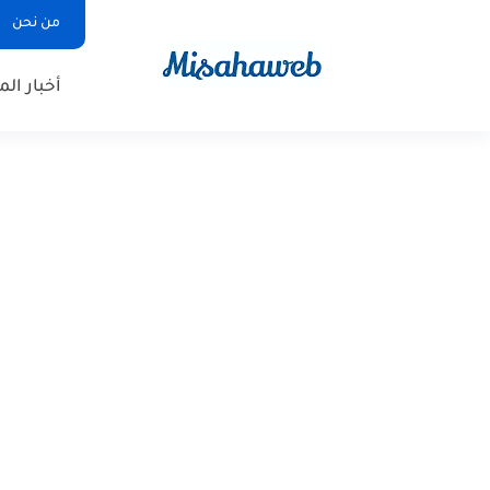
من نحن
أخبار ال