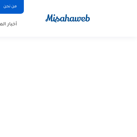
من نحن
أخبار ال