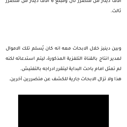
الاف دينار من متضرر ثان ومبلغ 6 الاف دينار من متضرر
ثالث.
وبين دينيز خلال الابحاث معه انه كان يُسلم تلك الاموال
لمدير انتاج بالقناة التلفزية المذكورة، ليتم استدعائه لكنه
لم تمثل امام باحث البداية ليتقرر ادراجه بالتفتيش.
هذا ولا تزال الابحاث جارية للكشف عن متضررين آخرين.