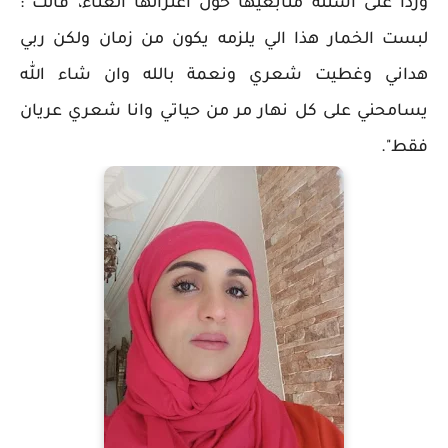
وردا على أسئلة متابعيها حول اعتزالها الغناء، قالت :
لبست الخمار هذا الي يلزمه يكون من زمان ولكن ربي
هداني وغطيت شعري ونعمة بالله وان شاء الله
يسامحني على كل نهار مر من حياتي وانا شعري عريان
فقط".