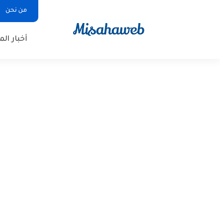
من نحن
أخبار ال