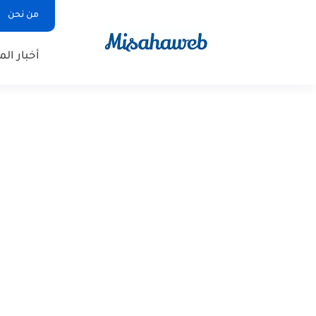
من نحن
أخبار ال