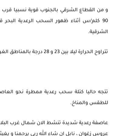
و من القطاع الشرقي بالجنوب قوية نسبيا قرب ا
90 كلم/س أثناء ظهور السحب الرعدية البح
الشرقية.
تتراوح الحرارة ليلا بين 23 و 28 درجة بالمناطق الغربية و بين 29 و 33 درجة ببقية الجهات.
تتجه حاليا كتلة سحب رعدية ممطرة نحو العاصم
للطقس والمناخ.
عاصفة رعدية شديدة تنشط الان شمال غرب البلاد س
عروس زغوان ، نابل ان شاء الله ربي يرحمنا و يغيثن