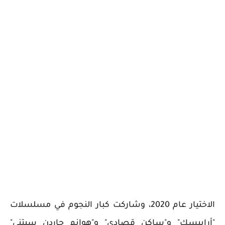
الاختيار عام 2020، وشاركت كبار النجوم في مسلسلات
"أرابيسك" و"ساكن قصادي" و"هوانم جاردن سيتني"